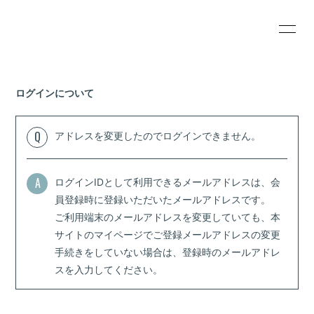
HOME
INFORMATION
ログインについて
SCHEDULE
PROFILE
VIDEO
DISCOGRAPHY
Q
アドレスを変更したのでログインできません。
Wezzy's SHOP
CONTACT
A
ログインIDとして利用できるメールアドレスは、会
BLOG
PHOTO
員登録時に登録いただいたメールアドレスです。
ご利用端末のメールアドレスを変更していても、本
サイトのマイページでご登録メールアドレスの変更
手続きをしていない場合は、登録時のメールアドレ
スを入力してください。
無料会員登録
ログイン