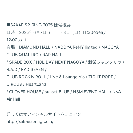
■SAKAE SP-RING 2025 開催概要
日時：2025年6月7日（土）・8日（日）11:30open／
12:00start
会場：DIAMOND HALL / NAGOYA ReNY limited / NAGOYA
CLUB QUATTRO / RAD HALL
/ SPADE BOX / HOLIDAY NEXT NAGOYA / 新栄シャングリラ /
R.A.D / RAD SEVEN /
CLUB ROCK'N'ROLL / Live & Lounge Vio / TIGHT ROPE /
CIRCUS / HeartLand
/ CLOVER HOUSE / sunset BLUE / NSM EVENT HALL / NVA
Air Hall
詳しくはオフィシャルサイトをチェック
http://sakaespring.com/