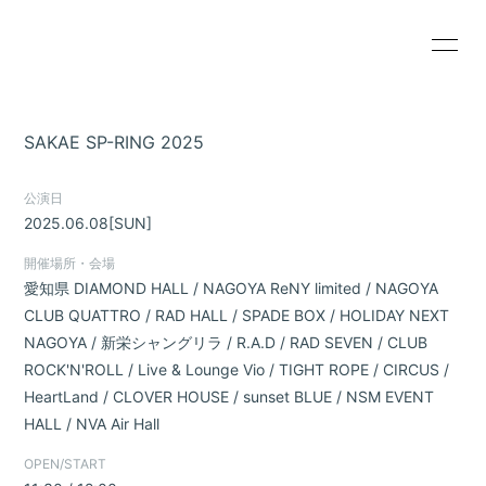
HOME
INFORMATION
SAKAE SP-RING 2025
SCHEDULE
PROFILE
公演日
VIDEO
DISCOGRAPHY
2025.06.08
[SUN]
Wezzy's SHOP
CONTACT
開催場所・会場
愛知県
DIAMOND HALL / NAGOYA ReNY limited / NAGOYA
BLOG
PHOTO
CLUB QUATTRO / RAD HALL / SPADE BOX / HOLIDAY NEXT
NAGOYA / 新栄シャングリラ / R.A.D / RAD SEVEN / CLUB
ROCK'N'ROLL / Live & Lounge Vio / TIGHT ROPE / CIRCUS /
HeartLand / CLOVER HOUSE / sunset BLUE / NSM EVENT
HALL / NVA Air Hall
無料会員登録
ログイン
OPEN/START