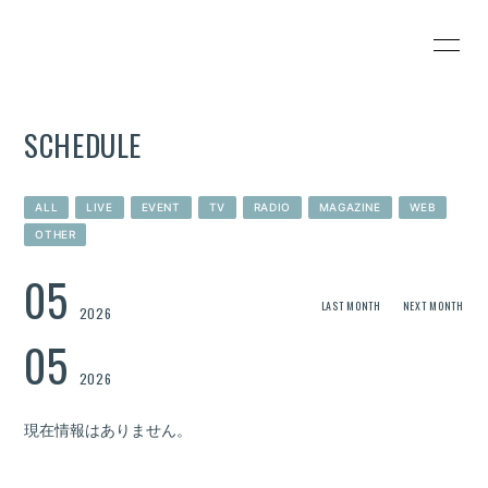
HOME
INFORMATION
SCHEDULE
SCHEDULE
PROFILE
VIDEO
DISCOGRAPHY
ALL
LIVE
EVENT
TV
RADIO
MAGAZINE
WEB
OTHER
Wezzy's SHOP
CONTACT
05
BLOG
PHOTO
LAST MONTH
NEXT MONTH
2026
05
2026
現在情報はありません。
無料会員登録
ログイン