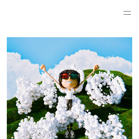
HOME
INFORMATION
SCHEDULE
PROFILE
VIDEO
DISCOGRAPHY
Wezzy's SHOP
CONTACT
BLOG
PHOTO
無料会員登録
ログイン